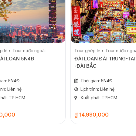
p lẻ
Tour nước ngoài
Tour ghép lẻ
Tour nước ngo
ÀI LOAN 5N4Đ
ĐÀI LOAN ĐÀI TRUNG-TA
-ĐÀI BẮC
gian: 5N4Đ
Thời gian: 5N4Đ
rình: Liên hệ
Lịch trình: Liên hệ
phát: TP.HCM
Xuất phát: TPHCM
90,000
₫ 14,990,000