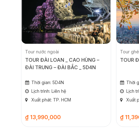
Tour nước ngoài
Tour ghé
TOUR ĐÀI LOAN _ CAO HÙNG –
TOUR Đ
ĐÀI TRUNG – ĐÀI BẮC _ 5D4N
Thời gian: 5D4N
Thời 
Lịch trình: Liên hệ
Lịch t
Xuất phát: TP. HCM
Xuất 
₫ 13,990,000
₫ 11,3