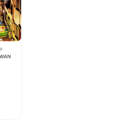
ài
IWAN