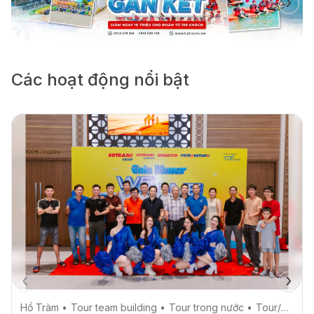
‹
›
Các hoạt động nổi bật
‹
›
Hồ Tràm
Tour team building
Tour trong nước
Tour/Mice Doanh nghiệp