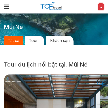
Mũi Né
Tất cả
Tour
Khách sạn
Tour du lịch nổi bật tại: Mũi Né