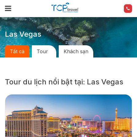
Las Vegas
Tất cả
Tour
Khách sạn
Tour du lịch nổi bật tại: Las Vegas