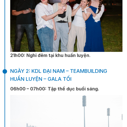
21h00: N
ghỉ đêm tại khu huấn luyện
.
NGÀY 2: KDL ĐẠI NAM – TEAMBUILDING
HUẤN LUYỆN – GALA TỐI
06h00 – 07h00:
Tập thể dục buổi sáng.