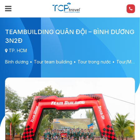
TEAMBUILDING QUÂN ĐỘI – BÌNH DƯƠNG
3N2Đ
TP. HCM
Bình dương
Tour team building
Tour trong nước
Tour/Mice Doanh nghiệp