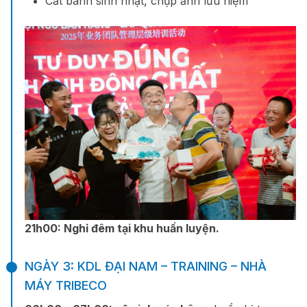
Cắt bánh sinh nhật, chụp ảnh lưu niệm
21h00: N
ghỉ đêm tại khu huấn luyện.
NGÀY 3: KDL ĐẠI NAM – TRAINING – NHÀ
MÁY TRIBECO