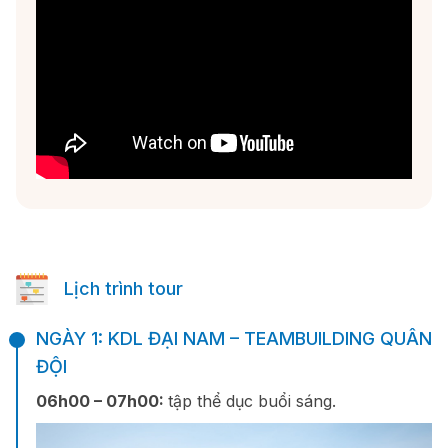
Lịch trình tour
NGÀY 1: KDL ĐẠI NAM – TEAMBUILDING QUÂN
ĐỘI
06h00 – 07h00:
tập thể dục buổi sáng.