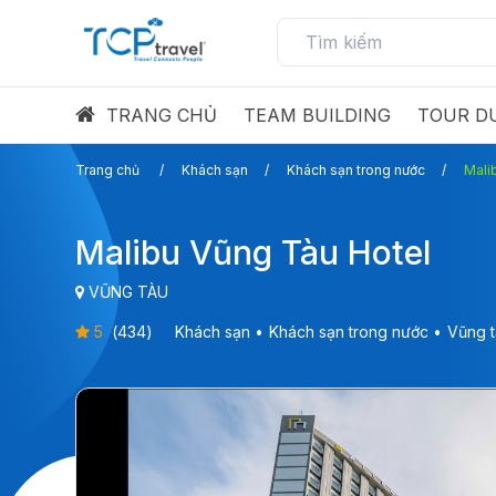
TRANG CHỦ
TEAM BUILDING
TOUR DU
Trang chủ
Khách sạn
Khách sạn trong nước
Mali
Malibu Vũng Tàu Hotel
VŨNG TÀU
5
(
434
)
Khách sạn
Khách sạn trong nước
Vũng 