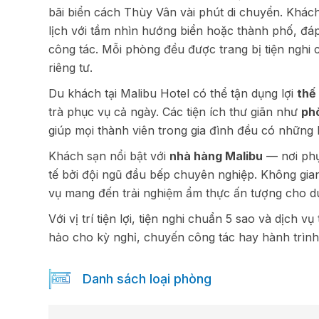
bãi biển cách Thùy Vân vài phút di chuyển. Khá
lịch với tầm nhìn hướng biển hoặc thành phố, đáp
công tác. Mỗi phòng đều được trang bị tiện nghi
riêng tư.
Du khách tại Malibu Hotel có thể tận dụng lợi
thế 
trà phục vụ cả ngày. Các tiện ích thư giãn như
ph
giúp mọi thành viên trong gia đình đều có những k
Khách sạn nổi bật với
nhà hàng Malibu
— nơi phụ
tế bởi đội ngũ đầu bếp chuyên nghiệp. Không gi
vụ mang đến trải nghiệm ẩm thực ấn tượng cho d
Với vị trí tiện lợi, tiện nghi chuẩn 5 sao và dịch v
hảo cho kỳ nghỉ, chuyến công tác hay hành trìn
Danh sách loại phòng