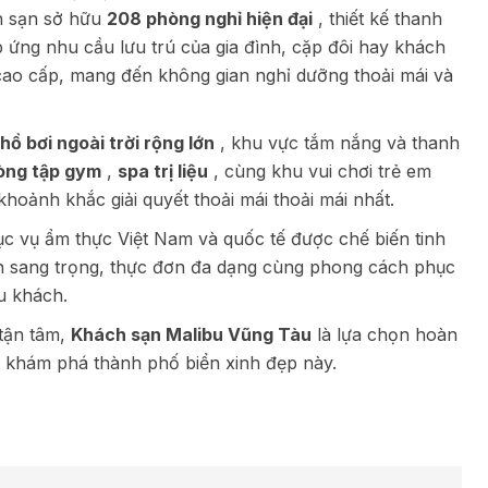
ch sạn sở hữu
208 phòng nghỉ hiện đại
, thiết kế thanh
 ứng nhu cầu lưu trú của gia đình, cặp đôi hay khách
 cao cấp, mang đến không gian nghỉ dưỡng thoải mái và
hồ bơi ngoài trời rộng lớn
, khu vực tắm nắng và thanh
òng tập gym
,
spa trị liệu
, cùng khu vui chơi trẻ em
hoảnh khắc giải quyết thoải mái thoải mái nhất.
c vụ ẩm thực Việt Nam và quốc tế được chế biến tinh
an sang trọng, thực đơn đa dạng cùng phong cách phục
u khách.
ụ tận tâm,
Khách sạn Malibu Vũng Tàu
là lựa chọn hoàn
h khám phá thành phố biển xinh đẹp này.