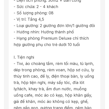
- Diện tích phòng: 30m2 + ban công
- Sức chứa: 2 - 4 khách
- Số lượng phòng: 08
- Vị trí: Tầng 4,5
- Loại giường: 2 giường đơn lớn/1 giường đôi
- Hướng nhìn: Hướng thành phố
- Hạng phòng Premium Deluxe chỉ thích
hợp giường phụ cho trẻ dưới 10 tuổi
I. Tiện nghi
- Tivi, áo choàng tắm, rèm tối màu, tủ lạnh,
dép trong phòng, rèm voan, hộp sơ cứu, ly
thủy tinh cao, đế ly, điện thoại bàn, ly uống
trà, hộp tiện nghi, máy sấy tóc, đĩa lót
ly/tách, khay trà, ấm đun nước, muỗng
uống cafe, móc áo có kẹp, hộp khăn giấy,
giá để khăn, móc áo không có kẹp, ghế,
nệm gấp gọn, gương trang điểm, nêm bảo