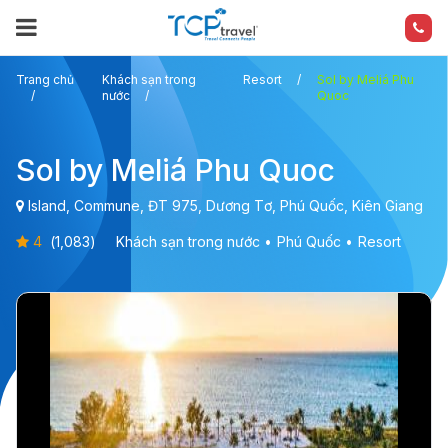
Trang chủ
Khách sạn trong
Resort
Sol by Meliá Phu
nước
Quoc
Sol by Meliá Phu Quoc
Island, Commune, ĐT 975, Dương Tơ, Phú Quốc, Kiên Giang
4
(
1,083
)
Khách sạn trong nước
Phú Quốc
Resort