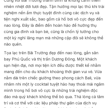
Cùng với Bãi Trường thanh bình là khung cảnh thiên
nhiên nhiệt đới tươi đẹp. Tận hưởng mọi lạc thú khi trải
nghiệm nền ẩm thực tuyệt đỉnh cùng các dịch vụ và
tiện nghi xuất sắc, bao gồm cả hồ bơi vô cực đẹp đến
nao lòng. Đây là điểm đến hoàn hảo để hưởng thụ
cùng gia đình và bạn bè, cũng là chốn lý tưởng cho
một kỳ nghỉ lãng mạn mà những cặp đôi sẽ không thể
nào quên.
Tọa lạc trên Bãi Trường đẹp đến nao lòng, gần sân
bay Phú Quốc và thị trấn Dương Đông. Một khách
sạn hiện đại, nơi mọi tiện ích đều được thiết kế nhằm
mang đến cho du khách khoảng thời gian vui vẻ. Vừa
nằm dài trên chiếc giường theo phong cách Bali, vừa
nhâm nhi một ly cocktail tuyệt hảo hay thoải mái ngâm
mình trong hồ bơi vô cực là những trải nghiệm độc
đáo mà quý khách không thể bỏ qua. Thả lỏng cả tâm
trí và cơ thể với các liệu pháp thư giãn của dịch vụ