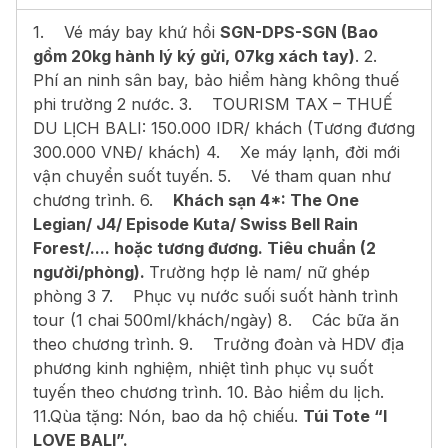
1. Vé máy bay khứ hồi
SGN-DPS-SGN
(Bao
gồm 20kg hành lý ký gửi, 07kg xách tay)
. 2.
Phí an ninh sân bay, bảo hiểm hàng không thuế
phi trường 2 nước. 3. TOURISM TAX – THUẾ
DU LỊCH BALI: 150.000 IDR/ khách (Tương đương
300.000 VNĐ/ khách) 4. Xe máy lạnh, đời mới
vận chuyển suốt tuyến. 5. Vé tham quan như
chương trình. 6.
Khách sạn 4*: The One
Legian/ J4/ Episode Kuta/ Swiss Bell Rain
Forest/.... hoặc tương đương. Tiêu chuẩn (2
người/phòng).
Trường hợp lẻ nam/ nữ ghép
phòng 3 7. Phục vụ nước suối suốt hành trình
tour (1 chai 500ml/khách/ngày) 8. Các bữa ăn
theo chương trình. 9. Trưởng đoàn và HDV địa
phương kinh nghiệm, nhiệt tình phục vụ suốt
tuyến theo chương trình. 10. Bảo hiểm du lịch.
11.Qùa tặng: Nón, bao da hộ chiếu.
Túi Tote “I
LOVE BALI”.