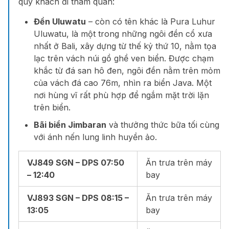
quý khách đi tham quan:
Đền Uluwatu
– còn có tên khác là Pura Luhur
Uluwatu, là một trong những ngôi đền cổ xưa
nhất ở Bali, xây dựng từ thế kỷ thứ 10, nằm tọa
lạc trên vách núi gồ ghề ven biển. Được chạm
khắc từ đá san hô đen, ngôi đền nằm trên mỏm
của vách đá cao 76m, nhìn ra biển Java. Một
nơi hùng vĩ rất phù hợp để ngắm mặt trời lặn
trên biển.
Bãi biển Jimbaran
và thưởng thức bữa tối cùng
với ánh nến lung linh huyền ảo.
VJ849 SGN – DPS 07:50
Ăn trưa trên máy
– 12:40
bay
VJ893 SGN – DPS 08:15 –
Ăn trưa trên máy
13:05
bay