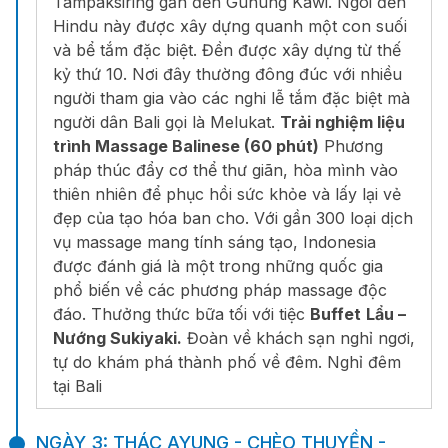
Tampaksiring gần đền Gunung Kawi. Ngôi đền
Hindu này được xây dựng quanh một con suối
và bể tắm đặc biệt. Đền được xây dựng từ thế
kỷ thứ 10. Nơi đây thường đông đúc với nhiều
người tham gia vào các nghi lễ tắm đặc biệt mà
người dân Bali gọi là Melukat.
Trải nghiệm liệu
trình Massage Balinese (60 phút)
Phương
pháp thúc đẩy cơ thể thư giãn, hòa mình vào
thiên nhiên để phục hồi sức khỏe và lấy lại vẻ
đẹp của tạo hóa ban cho. Với gần 300 loại dịch
vụ massage mang tính sáng tạo, Indonesia
được đánh giá là một trong những quốc gia
phổ biến về các phương pháp massage độc
đáo. Thưởng thức bữa tối với tiệc
Buffet
Lẩu –
Nướng Sukiyaki.
Đoàn về khách sạn nghỉ ngơi,
tự do khám phá thành phố về đêm. Nghỉ đêm
tại Bali
NGÀY 3: THÁC AYUNG - CHÈO THUYỀN -