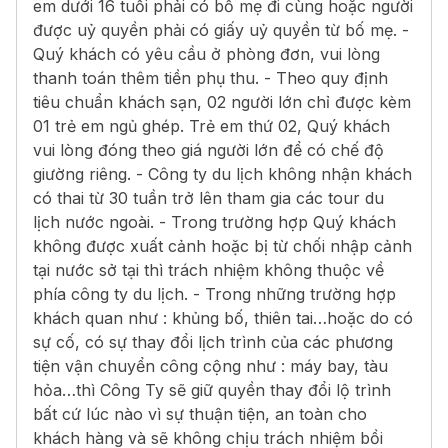
em dưới 16 tuổi phải có bố mẹ đi cùng hoặc người
được uỷ quyền phải có giấy uỷ quyền từ bố mẹ. -
Quý khách có yêu cầu ở phòng đơn, vui lòng
thanh toán thêm tiền phụ thu. - Theo quy định
tiêu chuẩn khách sạn, 02 người lớn chỉ được kèm
01 trẻ em ngủ ghép. Trẻ em thứ 02, Quý khách
vui lòng đóng theo giá người lớn để có chế độ
giường riêng. - Công ty du lịch không nhận khách
có thai từ 30 tuần trở lên tham gia các tour du
lịch nước ngoài. - Trong trường hợp Quý khách
không được xuất cảnh hoặc bị từ chối nhập cảnh
tại nước sở tại thì trách nhiệm không thuộc về
phía công ty du lịch. - Trong những trường hợp
khách quan như : khủng bố, thiên tai…hoặc do có
sự cố, có sự thay đổi lịch trình của các phương
tiện vận chuyển công cộng như : máy bay, tàu
hỏa…thì Công Ty sẽ giữ quyền thay đổi lộ trình
bất cứ lúc nào vì sự thuận tiện, an toàn cho
khách hàng và sẽ không chịu trách nhiệm bồi