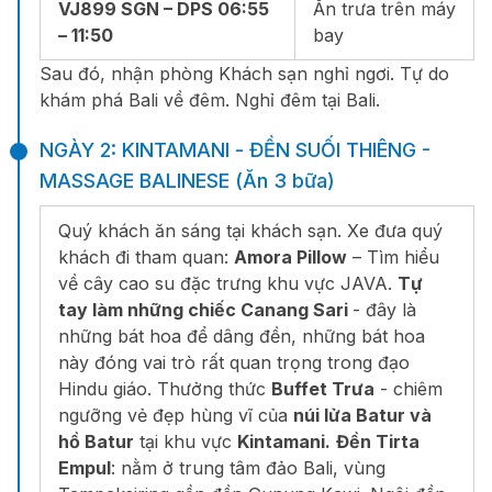
VJ899 SGN – DPS 06:55
Ăn trưa trên máy
– 11:50
bay
Sau đó, nhận phòng Khách sạn nghỉ ngơi. Tự do
khám phá Bali về đêm. Nghỉ đêm tại Bali.
NGÀY 2: KINTAMANI - ĐỀN SUỐI THIÊNG -
MASSAGE BALINESE (Ăn 3 bữa)
Quý khách ăn sáng tại khách sạn. Xe đưa quý
khách đi tham quan:
Amora Pillow
– Tìm hiểu
về cây cao su đặc trưng khu vực JAVA.
Tự
tay làm những chiếc Canang Sari
- đây là
những bát hoa để dâng đền, những bát hoa
này đóng vai trò rất quan trọng trong đạo
Hindu giáo. Thưởng thức
Buffet Trưa
- chiêm
ngưỡng vẻ đẹp hùng vĩ của
núi lửa Batur và
hồ Batur
tại khu vực
Kintamani.
Đền Tirta
Empul
: nằm ở trung tâm đảo Bali, vùng