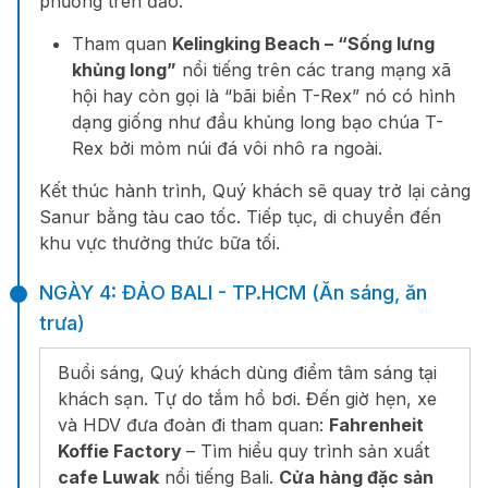
phương trên đảo.
Tham quan
Kelingking Beach – “Sống lưng
khủng long”
nổi tiếng trên các trang mạng xã
hội hay còn gọi là “bãi biển T-Rex” nó có hình
dạng giống như đầu khủng long bạo chúa T-
Rex bởi mỏm núi đá vôi nhô ra ngoài.
Kết thúc hành trình, Quý khách sẽ quay trở lại cảng
Sanur bằng tàu cao tốc. Tiếp tục, di chuyển đến
khu vực thưởng thức bữa tối.
NGÀY 4: ĐẢO BALI - TP.HCM (Ăn sáng, ăn
trưa)
Buổi sáng, Quý khách dùng điểm tâm sáng tại
khách sạn. Tự do tắm hồ bơi. Đến giờ hẹn, xe
và HDV đưa đoàn đi tham quan:
Fahrenheit
Koffie Factory
– Tìm hiểu quy trình sản xuất
cafe Luwak
nổi tiếng Bali.
Cửa hàng đặc sản