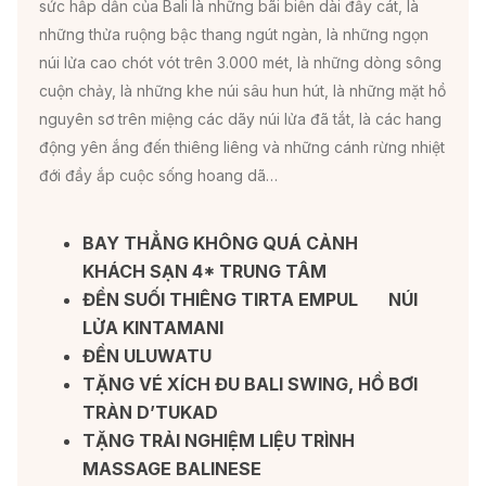
sức hấp dẫn của Bali là những bãi biển dài đầy cát, là
những thửa ruộng bậc thang ngút ngàn, là những ngọn
núi lửa cao chót vót trên 3.000 mét, là những dòng sông
cuộn chảy, là những khe núi sâu hun hút, là những mặt hồ
nguyên sơ trên miệng các dãy núi lửa đã tắt, là các hang
động yên ắng đến thiêng liêng và những cánh rừng nhiệt
đới đầy ắp cuộc sống hoang dã…
BAY THẲNG KHÔNG QUÁ CẢNH
KHÁCH SẠN 4* TRUNG TÂM
ĐỀN SUỐI THIÊNG TIRTA EMPUL
NÚI
LỬA KINTAMANI
ĐỀN ULUWATU
TẶNG VÉ XÍCH ĐU BALI SWING, HỒ BƠI
TRÀN D’TUKAD
TẶNG TRẢI NGHIỆM LIỆU TRÌNH
MASSAGE BALINESE