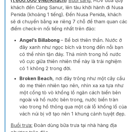
(1.600.000 VNĐ/Khách)
Buổi sáng:
HDV đưa quý
khách đến Cảng Sanur, lên tàu khởi hành đi Nusa
Penida (khoảng 1 tiếng). Đến Nusa Penida, khách
sẽ di chuyển bằng xe riêng 7 chỗ để tham quan các
điểm check-in nổi tiếng nhất trên đảo:
Angel’s Billabong
– Bể bơi thiên thần. Nước ở
đây xanh như ngọc bích và trong đến nỗi bạn
có thể nhìn tận đáy. Thả mình trong hồ nước
vô cực giữa thiên nhiên thế này là trải nghiệm
có 1 không 2 trong đời.
Broken Beach
, nơi đây trông như một cây cầu
do mẹ thiên nhiên tạo nên, nhìn xa xa tựa như
một cổng tò vò khổng lồ ngăn cách biển bên
ngoài và hồ nước bên trong, nước biển tràn
vào trong hồ thông qua một cái lỗ khổng lồ của
vách núi bị vỡ tạo nên 1 khung cảnh tuyệt đẹp.
Buổi trưa:
Đoàn dùng bữa trưa tại nhà hàng địa