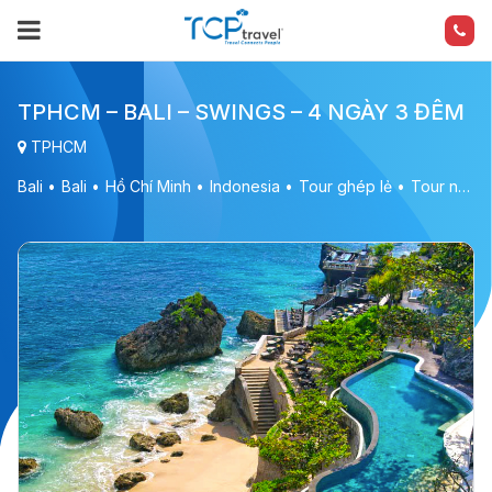
TPHCM – BALI – SWINGS – 4 NGÀY 3 ĐÊM
TPHCM
Bali
Bali
Hồ Chí Minh
Indonesia
Tour ghép lẻ
Tour nước ngoài