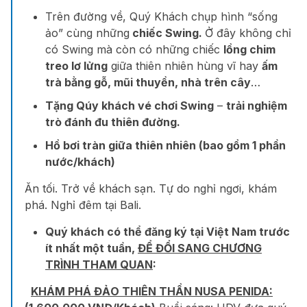
Trên đường về, Quý Khách chụp hình “sống
ảo” cùng những
chiếc Swing.
Ở đây không chỉ
có Swing mà còn có những chiếc
lồng chim
treo lơ lửng
giữa thiên nhiên hùng vĩ hay
ấm
trà bằng gỗ, mũi thuyền, nhà trên cây
…
Tặng Qúy khách vé chơi Swing
–
trải nghiệm
trò đánh đu thiên đường.
Hồ bơi tràn giữa thiên nhiên (bao gồm 1 phần
nước/khách)
Ăn tối. Trở về khách sạn. Tự do nghỉ ngơi, khám
phá. Nghỉ đêm tại Bali.
Quý khách có thể đăng ký tại Việt Nam trước
ít nhất một tuần,
ĐỂ ĐỔI SANG CHƯƠNG
TRÌNH THAM QUAN
:
KHÁM PHÁ ĐẢO THIÊN THẦN NUSA PENIDA: