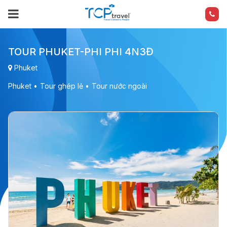
TOUR PHUKET-PHI PHI 4N3Đ
Phuket
Phuket
Tour ghép lẻ
Tour nước ngoài