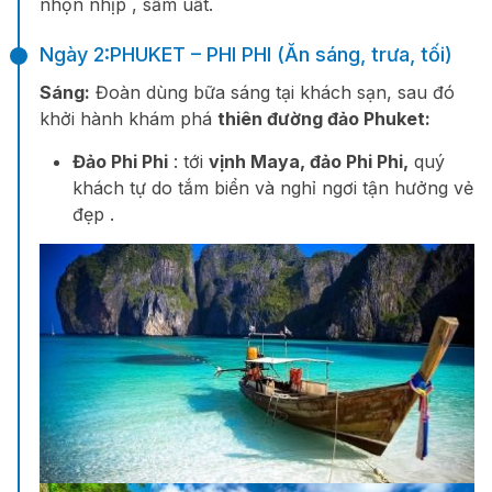
nhộn nhịp , sầm uất.
Ngày 2:PHUKET – PHI PHI (Ăn sáng, trưa, tối)
Sáng:
Đoàn dùng bữa sáng tại khách sạn, sau đó
khởi hành khám phá
thiên đường đảo Phuket:
Đảo Phi Phi
:
tới
vịnh Maya, đảo Phi Phi,
quý
khách tự do tắm biển và nghỉ ngơi tận hưởng vẻ
đẹp .