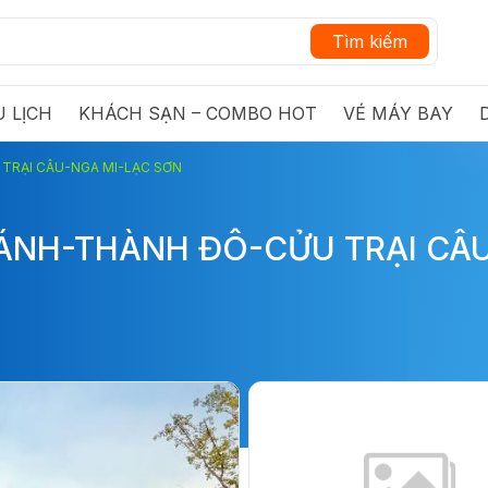
Tìm kiếm
 LỊCH
KHÁCH SẠN – COMBO HOT
VÉ MÁY BAY
RẠI CÂU-NGA MI-LẠC SƠN
NH-THÀNH ĐÔ-CỬU TRẠI CÂU