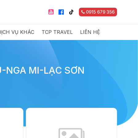
0915 679 356
DỊCH VỤ KHÁC
TCP TRAVEL
LIÊN HỆ
-NGA MI-LẠC SƠN