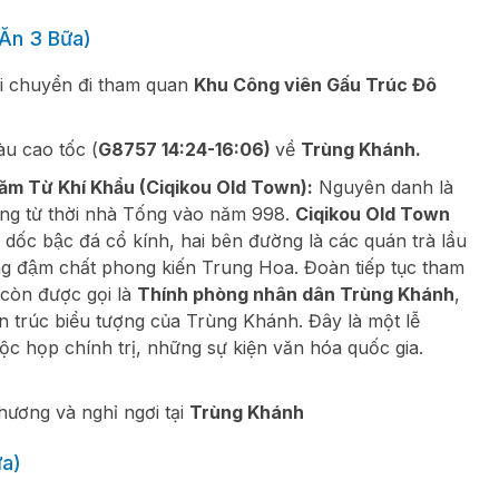
Ăn 3 Bữa)
di chuyển đi tham quan
Khu
Công viên Gấu Trúc Đô
u cao tốc (
G8757 14:24-16:06)
về
Trùng Khánh.
m Từ Khí Khẩu (Ciqikou Old Town)
:
Nguyên danh là
ựng từ thời nhà Tống vào năm 998.
Ciqikou Old Town
ốc bậc đá cổ kính, hai bên đường là các quán trà lầu
g đậm chất phong kiến Trung Hoa. Đoàn tiếp tục tham
còn được gọi là
Thính phòng nhân dân Trùng Khánh
,
n trúc biểu tượng của Trùng Khánh. Đây là một lễ
ộc họp chính trị, những sự kiện văn hóa quốc gia.
hương và nghỉ ngơi tại
Trùng Khánh
a)