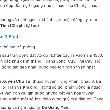
iên đẹp đến ngỡ ngàng như : Thác Thụ Chính, Thác
phương và nghỉ ngơi tại khách sạn hoặc đăng ký xem
 Tình
(Chi phí tự túc)
n 3 Bữa)
 thủ tục trả phòng.
sau trận động đất 7.5 độ richter xảy ra vào năm 1933.
n các khu danh thắng Hoàng Long, Cửu Trại Câu. Hồ
sau động đất đẹp nhất, được bảo tồn hoàn thiện nhất
n Xuyên Chủ Tự
: thuộc huyện Tùng Phan, Châu A Bá
 Hồi, Hán và Khương. Trong số đó, phần đông là người
và vẫn còn giữ gìn được những nét văn hóa truyền
và mua sắm một số loại thảo dược quý của dân tộc Tạng
hương và nghỉ ngơi tại
Đô Giang Yển.