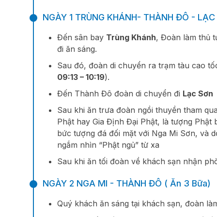
NGÀY 1 TRÙNG KHÁNH- THÀNH ĐÔ - LẠC S
Đến sân bay
Trùng Khánh
, Đoàn làm thủ
đi ăn sáng.
Sau đó, đoàn di chuyển ra trạm tàu cao tốc
09:13 – 10:19
).
Đến Thành Đô đoàn di chuyển đi
Lạc Sơn
Sau khi ăn trưa đoàn ngồi thuyền tham q
Phật hay Gia Định Đại Phật, là tượng Phật b
bức tượng đá đối mặt với Nga Mi Sơn, và 
ngắm nhìn “Phật ngủ” từ xa
Sau khi ăn tối đoàn về khách sạn nhận ph
NGÀY 2 NGA MI - THÀNH ĐÔ ( Ăn 3 Bữa)
Quý khách ăn sáng tại khách sạn, đoàn làm