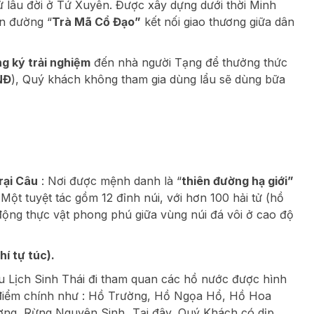
sử lâu đời ở Tứ Xuyên. Được xây dựng dưới thời Minh
ến đường “
Trà Mã Cổ Đạo”
kết nối giao thương giữa dân
g ký trải nghiệm
đến nhà người Tạng để thưởng thức
NĐ
), Quý khách không tham gia dùng lẩu sẽ dùng bữa
rại Câu
: Nơi được mệnh danh là “
thiên đường hạ giới”
Một tuyệt tác gồm 12 đỉnh núi, với hơn 100 hải tử (hồ
động thực vật phong phú giữa vùng núi đá vôi ở cao độ
 tự túc).
 Lịch Sinh Thái đi tham quan các hồ nước được hình
nh điểm chính như : Hồ Trường, Hồ Ngọa Hổ, Hồ Hoa
ng, Rừng Nguyên Sinh...Tại đây, Quý Khách có dịp