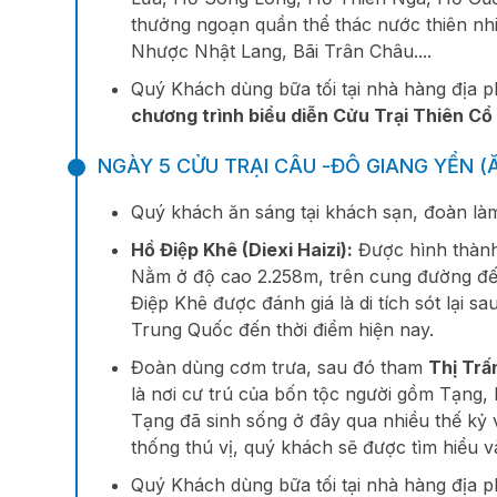
thưởng ngoạn quần thể thác nước thiên nh
Nhược Nhật Lang, Bãi Trân Châu....
Quý Khách dùng bữa tối tại nhà hàng địa 
chương trình biểu diễn Cửu Trại Thiên Cổ
NGÀY 5 CỬU TRẠI CÂU -ĐÔ GIANG YỂN (Ă
Quý khách ăn sáng tại khách sạn, đoàn làm
Hồ Điệp Khê (Diexi Haizi)
:
Được hình thành 
Nằm ở độ cao 2.258m, trên cung đường đế
Điệp Khê được đánh giá là di tích sót lại 
Trung Quốc đến thời điểm hiện nay.
Đoàn dùng cơm trưa, sau đó tham
Thị Trấ
là nơi cư trú của bốn tộc người gồm Tạng,
Tạng đã sinh sống ở đây qua nhiều thế kỷ 
thống thú vị, quý khách sẽ được tìm hiểu 
Quý Khách dùng bữa tối tại nhà hàng địa p