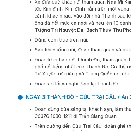
Xe đưa quý khách đi tham quan
Nga Mi Ki
tức Kim đỉnh. Kim đỉnh nằm trên một vùng 
cảnh khác nhau. Vào đời nhà Thanh sau k
ông đã hết mực ca ngợi và nêu lên 10 cảnh
Tượng Trì Nguyệt Dạ
,
Bạch Thủy Thu Ph
Dùng cơm trưa trên núi.
Sau khi xuống núi, đoàn tham quan và mua
Đoàn khởi hành đi
Thành Đô
, tham quan
phố nổi tiếng nhất của Thành Đô. Có thể n
Tứ Xuyên nói riêng và Trung Quốc nói chu
Đoàn ăn tối và nghỉ đêm tại Thành Đô.
NGÀY 3 THÀNH ĐÔ - CỬU TRẠI CÂU ( Ăn 
Đoàn dùng bữa sáng tại khách sạn, làm thủ
C6376 1030-1211 đi Trấn Giang Quan
Trên đường đến Cửu Trại Câu, đoàn ghé t