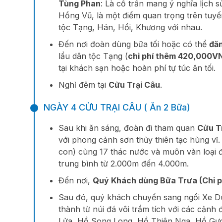
Tùng Phan
: Là cổ trấn mang ý nghĩa lịch 
Hồng Vũ, là một điểm quan trọng trên tuy
tộc Tạng, Hán, Hồi, Khương với nhau.
Đến nơi đoàn dùng bữa tối hoặc có thể
đăn
lẩu dân tộc Tạng (
chi phí thêm 420,000V
tại khách sạn hoặc hoàn phí tự túc ăn tối.
Nghỉ đêm tại
Cửu Trại Câu
.
NGÀY 4 CỬU TRẠI CÂU ( Ăn 2 Bữa)
Sau khi ăn sáng, đoàn đi tham quan
Cửu T
với phong cảnh sơn thủy thiên tạc hùng vĩ. 
con) cùng 17 thác nước và muôn vàn loại 
trung bình từ 2.000m đến 4.000m.
Đến nơi,
Quý Khách dùng Bữa Trưa (Chi phí
Sau đó, quý khách chuyển sang ngồi Xe Du
thành từ núi đá vôi trầm tích với các cả
Lửa, Hồ Song Long, Hồ Thiên Nga, Hồ Gươ