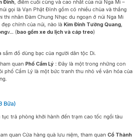
m Đỉnh
, điểm cuối cùng và cao nhất của núi Nga Mi –
núi gọi là Vạn Phật Đỉnh gồm có nhiều chùa và thắng
hi thi nhân Đàm Chung Nhạc du ngoạn ở núi Nga Mi
 đẹp chính của núi, nào là
Kim Đỉnh Tường Quang
,
ong
v... (
bao gồm xe du lịch và cáp treo
)
 sắm đồ dùng bạc của người dân tộc Di.
 Tham quan
Phố Cẩm Lý
: Đây là một trong những con
ói phố Cẩm Lý là một bức tranh thu nhỏ về văn hóa của
ng.
3 Bữa)
 tục trả phòng khởi hành đến trạm cao tốc ngồi tàu
ham quan Cửa hàng quà lưu niệm, tham quan
Cổ Thành